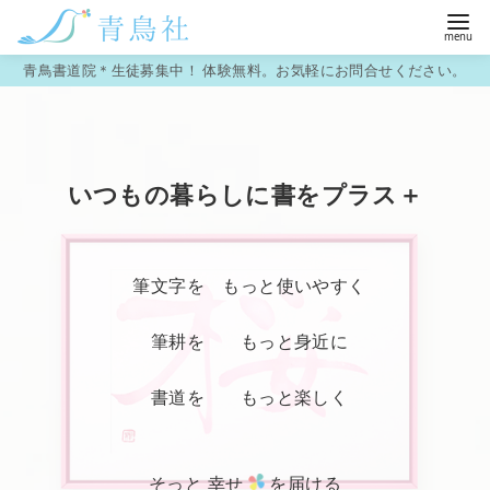
コ
青鳥書道院＊生徒募集中！ 体験無料。お気軽にお問合せください。
ン
テ
ン
ツ
いつもの暮らしに書をプラス＋
へ
移
動
筆文字を もっと使いやすく
筆耕を もっと身近に
書道を もっと楽しく
そっと 幸せ
を届ける