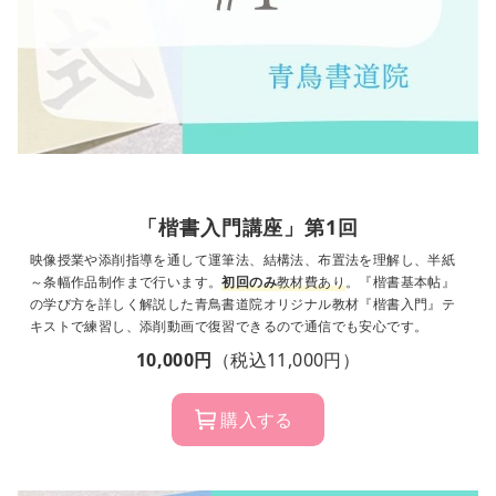
「楷書入門講座」第1回
映像授業や添削指導を通して運筆法、結構法、布置法を理解し、半紙
～条幅作品制作まで行います。
初回のみ
教材費あり
。『楷書基本帖』
の学び方を詳しく解説した青鳥書道院オリジナル教材『楷書入門』テ
キストで練習し、添削動画で復習できるので通信でも安心です。
10,000円
（税込11,000円）
購入する