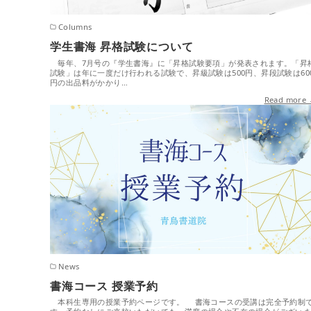
Columns
学生書海 昇格試験について
毎年、7月号の『学生書海』に「昇格試験要項」が発表されます。「昇
試験」は年に一度だけ行われる試験で、昇級試験は500円、昇段試験は60
円の出品料がかかり…
Read more
News
書海コース 授業予約
本科生専用の授業予約ページです。 書海コースの受講は完全予約制