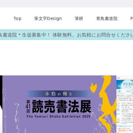
Top
筆文字Design
筆耕
青鳥書道院
P
鳥書道院＊生徒募集中！ 体験無料。お気軽にお問合せくださ