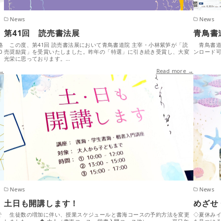
News
News
第41回 読売書法展
青鳥書
格
この度、第41回 読売書法展において青鳥書道院 主宰・小林紫笋が「読
青鳥書道
0
売奨励賞」を受賞いたしました。昨年の「特選」に引き続き受賞し、大変
ンロード可
光栄に思っております。…
 →
Read more →
News
News
土日も開講します！
めざせ
で
生徒数の増加に伴い、授業スケジュールと書海コースの予約方法を変更
◇夏休みイ