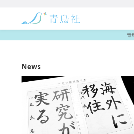
コ
青
ン
テ
ン
News
ツ
へ
移
動