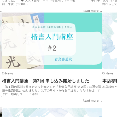
ま
しました。 ◆ 大人（書海コース・楷書入門コース他） → 平日午
を見つけ
前・午後（10:00-…
終わらせ
 →
Read more →
News
News
楷書入門講座 第2回 申し込み開始しました
本店移
第１回の添削を終えた方を対象とした「楷書入門講座 第２回」の通信講
本店移転
座を販売開始いたしました。以下のサイトからお申込みいただければ、す
教
ぐに「動画リスト」「添削…
い
Read more →
 →