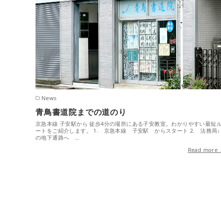
News
青鳥書道院までの道のり
京急本線 子安駅から 徒歩4分の場所にある子安教室。わかりやすい最短
ートをご紹介します。 1. 京急本線 子安駅 からスタート 2. 法務局↓
の地下通路へ …
Read more