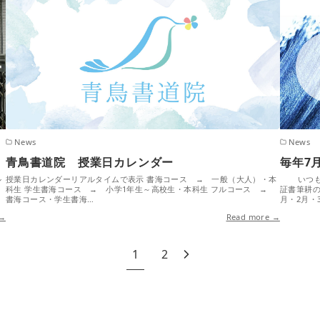
News
News
青鳥書道院 授業日カレンダー
毎年7
ル
授業日カレンダーリアルタイムで表示 書海コース → 一般（大人）・本
いつも大
科生 学生書海コース → 小学1年生～高校生・本科生 フルコース →
証書筆耕
書海コース・学生書海…
月・2月・
 →
Read more →
1
2