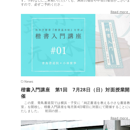
す。予約なしにご来校いただいても、満席の場合や不在の場合がござい
すので、必ずご予約くださ…
Read more
News
楷書入門講座 第1回 7月28日（日）対面授業開
催
この度、青鳥書道院では横浜・子安に「純正書道を教える小さな書道
室」を開校し、楷書入門講座を毎月第4日曜日に対面にて開催することに
たしました。 初回の授…
Read more