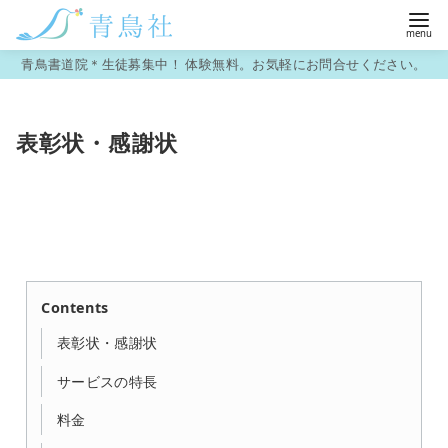
コ
青鳥書道院＊生徒募集中！ 体験無料。お気軽にお問合せください。
ン
テ
表彰状・感謝状
ン
ツ
へ
移
動
Contents
表彰状・感謝状
サービスの特長
料金