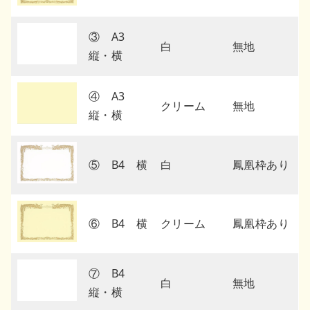
③ A3
白
無地
縦・横
④ A3
クリーム
無地
縦・横
⑤ B4 横
白
鳳凰枠あり
⑥ B4 横
クリーム
鳳凰枠あり
⑦ B4
白
無地
縦・横