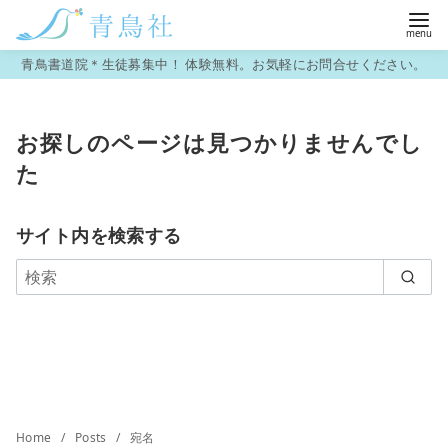
コ
青鳥書道院＊生徒募集中！ 体験無料。お気軽にお問合せください。
ン
テ
お探しのページは見つかりませんでし
ン
た
ツ
へ
移
サイト内を検索する
動
Home
Posts
宛名