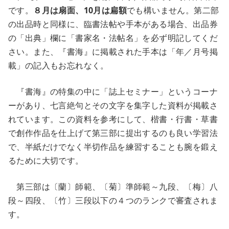
です。
８月は扇面、10月は扁額
でも構いません。第二部
の出品時と同様に、臨書法帖や手本がある場合、出品券
の「出典」欄に「書家名・法帖名」を必ず明記してくだ
さい。また、『書海』に掲載された手本は「年／月号掲
載」の記入もお忘れなく。
『書海』の特集の中に「誌上セミナー」というコーナ
ーがあり、七言絶句とその文字を集字した資料が掲載さ
れています。この資料を参考にして、楷書・行書・草書
で創作作品を仕上げて第三部に提出するのも良い学習法
で、半紙だけでなく半切作品を練習することも腕を鍛え
るために大切です。
第三部は〔蘭〕師範、〔菊〕準師範～九段、〔梅〕八
段～四段、〔竹〕三段以下の４つのランクで審査されま
す。