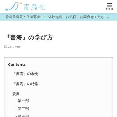
コ
青鳥書道院＊生徒募集中！ 体験無料。お気軽にお問合せください。
ン
テ
『書海』の学び方
ン
ツ
Columns
へ
移
Contents
動
『書海』の歴史
『書海』の特集
競書
第一部
第二部
第三部