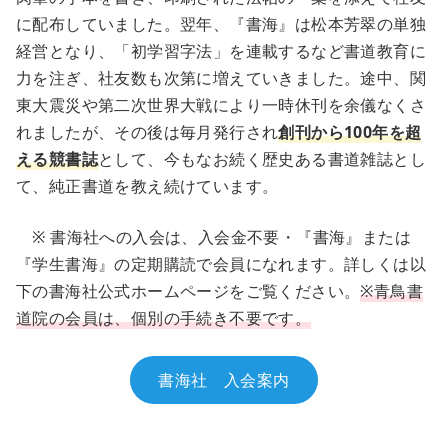
に配布していました。翌年、『書海』は松本芳翠の単独
経営となり、「初学習字法」を連載するなど書道教育に
力を注ぎ、社友数も次第に増えていきました。途中、関
東大震災や第二次世界大戦により一時休刊を余儀なくさ
れましたが、その後は毎月発行され
創刊から100年を超
える競書誌
として、今もなお続く歴史ある書道雑誌とし
て、純正書道を教え続けています。
※ 書海社への入会は、入会金不要・『書海』または
『学生書海』の定期購読で会員になれます。詳しくは以
下の書海社公式ホームページをご覧ください。
※青鳥書
道院の会員は、個別の手続き不要です。
書海社 入会案内