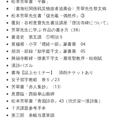
松本芳翠書「平龢」
〈書海社関係戦災物故者追薦会〉芳翠先生祭文稿
松本芳翠先生書『儲光羲・偶然作』③
覆刻・谷村憙齋先生書法講座『啓法寺碑について』
芳翠先生に学ぶ 作品の書き方（38）
書道史 第五講 ①明治５
黄穆甫・小字『禮経一節』篆書冊 04
胡澍・節録『励学篇千文』篆書冊 05
興福寺断碑・懐素千字文・雁塔聖教序・枯樹賦
漢詩パズル
書海【誌上セミナー】 添削チケットあり
女子習字教範 巻５ノ23
芳翠書『赤人集抄』〈13〉
憙齋臨・西嶽崋山廟碑
松本芳翠書『青淵詩存』43（渋沢栄一漢詩集）
７月課題参考手本
第三部 条幅当選筆蹟