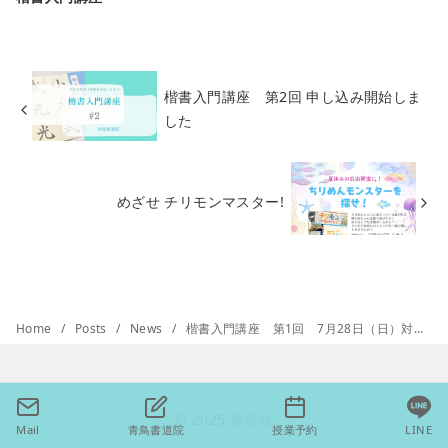
楷書入門講座 第2回 申し込み開始しま
した
めざせ チリモンマスター!
Home
Posts
News
楷書入門講座 第1回 7月28日（日）対面授業開催
© 2025
青鳥社
Mail
青鳥書道院
授業予約
LINE