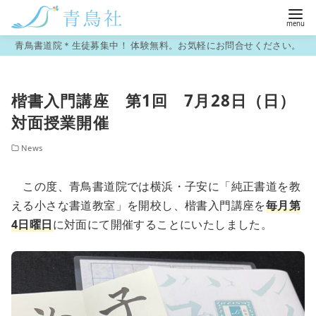
コ
青鳥書道院＊生徒募集中！ 体験無料。お気軽にお問合せください。
ン
テ
楷書入門講座 第1回 7月28日（日）
ン
対面授業開催
ツ
へ
News
移
動
この度、青鳥書道院では横浜・子安に「純正書道を教
える小さな書道教室」を開校し、楷書入門講座を
毎月第
4日曜日
に対面にて開催することにいたしました。