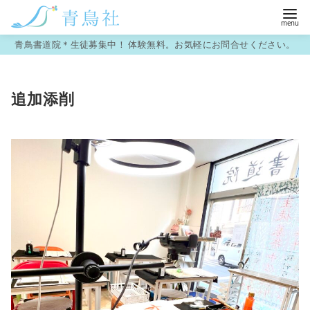
コ
青鳥書道院＊生徒募集中！ 体験無料。お気軽にお問合せください。
ン
テ
追加添削
ン
ツ
へ
移
動