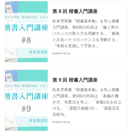
第 8 回 楷書入門講座
松本芳翠書『楷書基本帖』を学ぶ楷書
入門講座。第8回の内容は 「偏と旁の
バランスの取り方を理解する」「横画
と左右ハライのバランスを理解する」
「筆順を意識して字形を…
bluebird-art.jp
第 9 回 楷書入門講座
松本芳翠書『楷書基本帖』を学ぶ楷書
入門講座。第9回の内容は 「条幅の書
き方、布置法を学ぶ」「条幅2点を仕上
げる」 「課題①条幅1行」 「課題②五
言絶句」
bluebird-art.jp