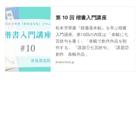
第 10 回 楷書入門講座
松本芳翠書『楷書基本帖』を学ぶ楷書
入門講座。第10回の内容は 「条幅に七
言絶句を書く」「条幅で創作作品を制
作する」 「課題①七言絶句」 「課題②
創作 条幅作品」
bluebird-art.jp