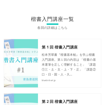
楷書入門講座一覧
第 1 回 楷書入門講座
松本芳翠書『楷書基本帖』を学ぶ楷書
入門講座。第１回の内容は 「楷書の基
本運筆を正しく理解すること」 「課題
①三・土・主・上・下・正」 「課題②
口・日・固・人・久…
bluebird-art.jp
第 2 回 楷書入門講座