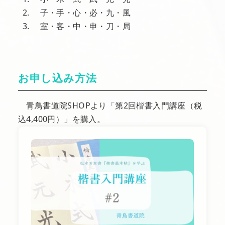
子・手・心・必・九・風
室・客・中・申・刀・局
お申し込み方法
青鳥書道院SHOPより「第2回楷書入門講座（税
込4,400円）」を購入。