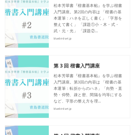
松本芳翠書『楷書基本帖』を学ぶ楷書
入門講座。第2回の内容は 「楷書の基
本運筆：ハネを正しく書く」「字形を
整えて書く」 「課題①小・木・式・
武・元・光」 「課題②…
bluebird-art.jp
第 3 回 楷書入門講座
松本芳翠書『楷書基本帖』を学ぶ楷書
入門講座。第3回の内容は 「楷書の基
本運筆：転折からのハネ」「向勢・直
勢・仰勢、疎と密、間隔を均等にする
など、字形の整え方を理…
bluebird-art.jp