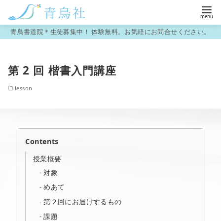
コ
青鳥書道院＊生徒募集中！ 体験無料。お気軽にお問合せください。
ン
テ
第 2 回 楷書入門講座
ン
ツ
lesson
へ
移
動
Contents
授業概要
対象
めあて
第２回にお届けするもの
課題