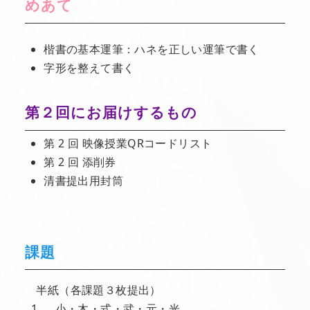
めあて
楷書の基本運筆：ハネを正しい運筆で書く
字形を整えて書く
第２回にお届けするもの
第 2 回 映像授業QRコードリスト
第 2 回 添削券
清書提出用封筒
課題
半紙（各課題３枚提出）
小・木・式・武・元・光