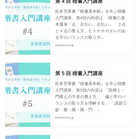
第 4 回 楷書入門講座
松本芳翠書『楷書基本帖』を学ぶ楷書
入門講座。第4回の内容は 「楷書の基
本運筆：点、左払い、右払い」「２点
と４点の整え方、ヒトヤネやタレのあ
る字のバランスの取り方…
bluebird-art.jp
第 5 回 楷書入門講座
松本芳翠書『楷書基本帖』を学ぶ楷書
入門講座。第5回の内容は 「国構え・
門構えの字形の整え方」「偏と旁のバ
ランスの取り方を理解する」 「課題①
妙・樂・國・園・門・…
bluebird-art.jp