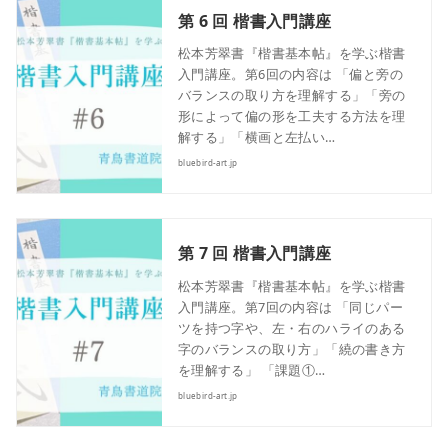
第 6 回 楷書入門講座
松本芳翠書『楷書基本帖』を学ぶ楷書
入門講座。第6回の内容は 「偏と旁の
バランスの取り方を理解する」「旁の
形によって偏の形を工夫する方法を理
解する」「横画と左払い…
bluebird-art.jp
第 7 回 楷書入門講座
松本芳翠書『楷書基本帖』を学ぶ楷書
入門講座。第7回の内容は 「同じパー
ツを持つ字や、左・右のハライのある
字のバランスの取り方」「繞の書き方
を理解する」 「課題①…
bluebird-art.jp