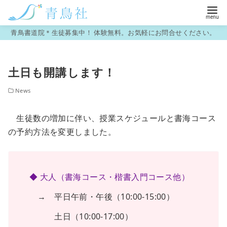
コ
青鳥書道院＊生徒募集中！ 体験無料。お気軽にお問合せください。
ン
テ
土日も開講します！
ン
ツ
News
へ
移
生徒数の増加に伴い、授業スケジュールと書海コース
動
の予約方法を変更しました。
◆ 大人（書海コース・楷書入門コース他）
→ 平日午前・午後（10:00-15:00）
土日（10:00-17:00）