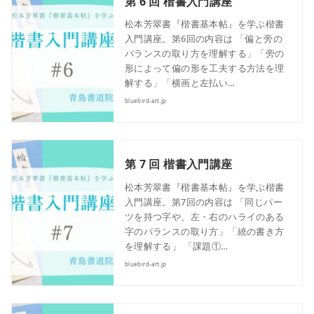
第 6 回 楷書入門講座
松本芳翠書『楷書基本帖』を学ぶ楷書
入門講座。第6回の内容は 「偏と旁の
バランスの取り方を理解する」「旁の
形によって偏の形を工夫する方法を理
解する」「横画と左払い…
bluebird-art.jp
第 7 回 楷書入門講座
松本芳翠書『楷書基本帖』を学ぶ楷書
入門講座。第7回の内容は 「同じパー
ツを持つ字や、左・右のハライのある
字のバランスの取り方」「繞の書き方
を理解する」 「課題①…
bluebird-art.jp