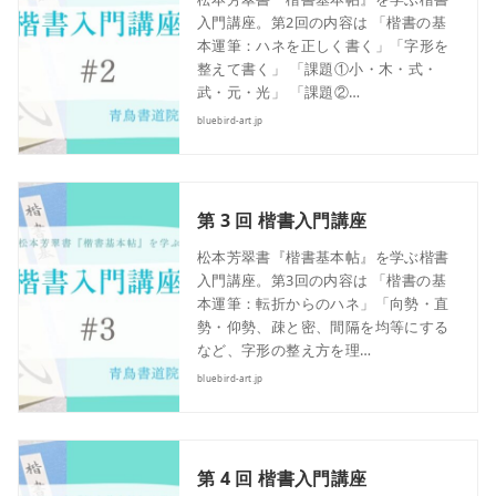
入門講座。第2回の内容は 「楷書の基
本運筆：ハネを正しく書く」「字形を
整えて書く」 「課題①小・木・式・
武・元・光」 「課題②…
bluebird-art.jp
第 3 回 楷書入門講座
松本芳翠書『楷書基本帖』を学ぶ楷書
入門講座。第3回の内容は 「楷書の基
本運筆：転折からのハネ」「向勢・直
勢・仰勢、疎と密、間隔を均等にする
など、字形の整え方を理…
bluebird-art.jp
第 4 回 楷書入門講座