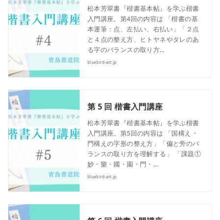
松本芳翠書『楷書基本帖』を学ぶ楷書
入門講座。第4回の内容は 「楷書の基
本運筆：点、左払い、右払い」「２点
と４点の整え方、ヒトヤネやタレのあ
る字のバランスの取り方…
bluebird-art.jp
第 5 回 楷書入門講座
松本芳翠書『楷書基本帖』を学ぶ楷書
入門講座。第5回の内容は 「国構え・
門構えの字形の整え方」「偏と旁のバ
ランスの取り方を理解する」 「課題①
妙・樂・國・園・門・…
bluebird-art.jp