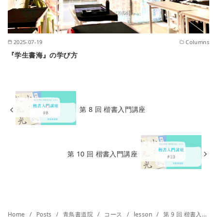
2025-07-19
Columns
『学生書海』の学び方
第 8 回 楷書入門講座
第 10 回 楷書入門講座
Home
Posts
青鳥書道院
コース
lesson
第 9 回 楷書入門講座