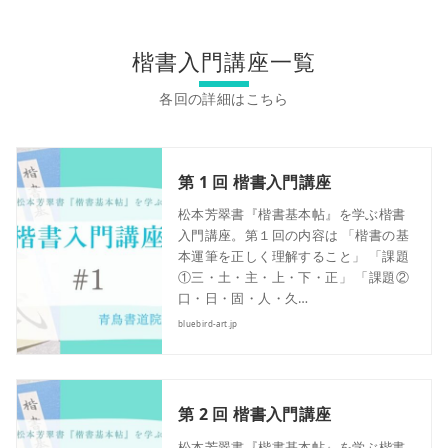
楷書入門講座一覧
第 1 回 楷書入門講座
松本芳翠書『楷書基本帖』を学ぶ楷書
入門講座。第１回の内容は 「楷書の基
本運筆を正しく理解すること」 「課題
①三・土・主・上・下・正」 「課題②
口・日・固・人・久…
bluebird-art.jp
第 2 回 楷書入門講座
松本芳翠書『楷書基本帖』を学ぶ楷書