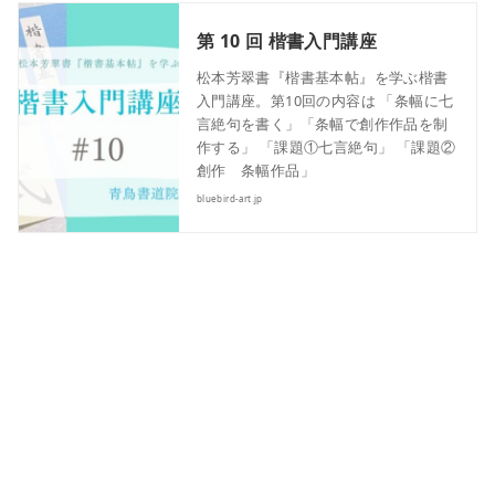
第 10 回 楷書入門講座
松本芳翠書『楷書基本帖』を学ぶ楷書
入門講座。第10回の内容は 「条幅に七
言絶句を書く」「条幅で創作作品を制
作する」 「課題①七言絶句」 「課題②
創作 条幅作品」
bluebird-art.jp