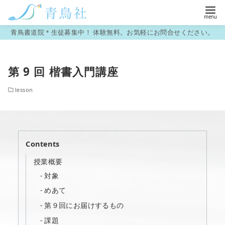
コ
青鳥書道院＊生徒募集中！ 体験無料。お気軽にお問合せください。
ン
テ
第 9 回 楷書入門講座
ン
ツ
lesson
へ
移
動
Contents
授業概要
対象
めあて
第９回にお届けするもの
課題