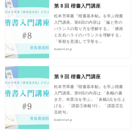
第 8 回 楷書入門講座
松本芳翠書『楷書基本帖』を学ぶ楷書
入門講座。第8回の内容は 「偏と旁の
バランスの取り方を理解する」「横画
と左右ハライのバランスを理解する」
「筆順を意識して字形を…
bluebird-art.jp
第 9 回 楷書入門講座
松本芳翠書『楷書基本帖』を学ぶ楷書
入門講座。第9回の内容は 「条幅の書
き方、布置法を学ぶ」「条幅2点を仕上
げる」 「課題①条幅1行」 「課題②五
言絶句」
bluebird-art.jp